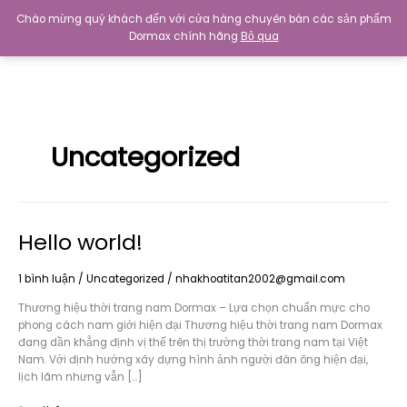
Nhảy
Chào mừng quý khách đến với cửa hàng chuyên bán các sản phẩm
tới
Dormax chính hãng
Bỏ qua
0
₫
nội
dung
Uncategorized
Hello world!
1 bình luận
/
Uncategorized
/
nhakhoatitan2002@gmail.com
Thương hiệu thời trang nam Dormax – Lựa chọn chuẩn mực cho
phong cách nam giới hiện đại Thương hiệu thời trang nam Dormax
đang dần khẳng định vị thế trên thị trường thời trang nam tại Việt
Nam. Với định hướng xây dựng hình ảnh người đàn ông hiện đại,
lịch lãm nhưng vẫn […]