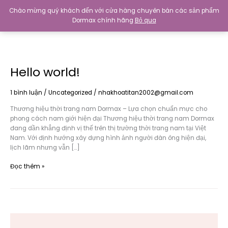
Nhảy
Chào mừng quý khách đến với cửa hàng chuyên bán các sản phẩm
tới
Dormax chính hãng
Bỏ qua
0
₫
nội
dung
Hello world!
1 bình luận
/
Uncategorized
/
nhakhoatitan2002@gmail.com
Thương hiệu thời trang nam Dormax – Lựa chọn chuẩn mực cho
phong cách nam giới hiện đại Thương hiệu thời trang nam Dormax
đang dần khẳng định vị thế trên thị trường thời trang nam tại Việt
Nam. Với định hướng xây dựng hình ảnh người đàn ông hiện đại,
lịch lãm nhưng vẫn […]
Hello
Đọc thêm »
world!