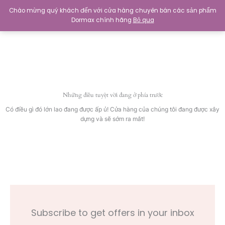
Nhảy
Chào mừng quý khách đến với cửa hàng chuyên bán các sản phẩm
tới
Dormax chính hãng
Bỏ qua
0
₫
nội
dung
Những điều tuyệt vời đang ở phía trước
Có điều gì đó lớn lao đang được ấp ủ! Cửa hàng của chúng tôi đang được xây
dựng và sẽ sớm ra mắt!
Subscribe to get offers in your inbox