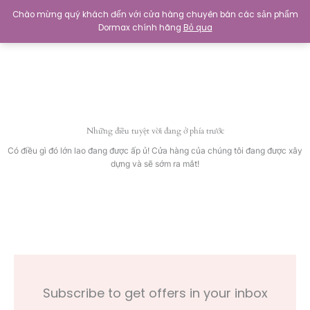
Nhảy
Chào mừng quý khách đến với cửa hàng chuyên bán các sản phẩm
tới
Dormax chính hãng
Bỏ qua
0
₫
nội
dung
Những điều tuyệt vời đang ở phía trước
Có điều gì đó lớn lao đang được ấp ủ! Cửa hàng của chúng tôi đang được xây
dựng và sẽ sớm ra mắt!
Subscribe to get offers in your inbox